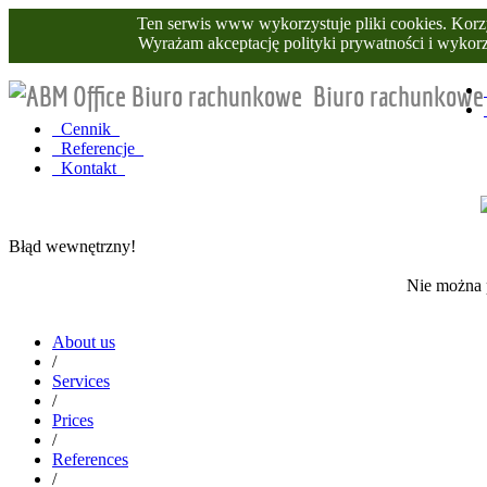
Ten serwis www wykorzystuje pliki cookies. Korzy
Wyrażam akceptację polityki prywatności i wyko
Biuro rachunkowe
Cennik
Referencje
Kontakt
Błąd wewnętrzny!
Nie można p
About us
/
Services
/
Prices
/
References
/